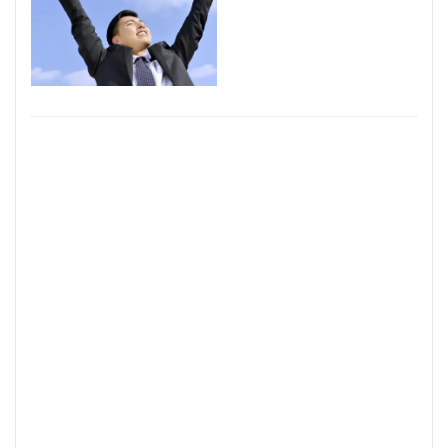
見るポイント
薬剤師
若手世代
若手
自己紹介
職種
経験者
経験
管理職
稼げるチャットサイト
稼げる
稼ぐ方法
市場
対処法
20代
コミュニケーション
デメリット
チャットレディとは？
チャットレディとは
チャットレディ 稼げる
チャットレディ 稼ぐコツ
チャットレディ 稼ぐ
チャットレディ 注意点
チャットレディ 副業 ばれる
チャットレディ メリット
チャットレディ トーク
チャットレディ
タイミング
タイプ
コツ
パート
コスプレ
キャリアコンサルタント
アルバイト
アダルト
アイテム
ばれる
おすすめサイト
おすすめエージェント
おすすめ
FANZA
DMM
35歳限界説
35歳
ノンアダルト
ポイント
安全にアダルト
動向