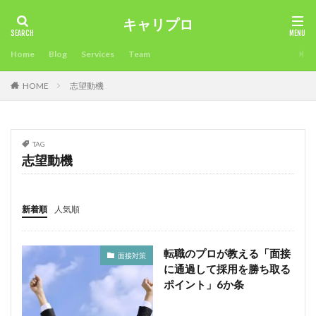
キャリプロ
タグ
Home
Blog
Services
Team
2018年
未経験可
確定申告不要
確定申告
HOME
志望動機
看護師
病院
男性人気
申告必要⁈
環境
準備
海外サイト
活用方法
注意点
比較
業界大手チャットサイト
未経験
稼ぎ方
最適
TAG
時期
昼間稼ぐ
新人でも稼げるチャットサイト
志望動機
採用担当
採用
所得税
成功させる
成功
応募
志望理由
志望動機
年齢
稼ぎ
新着順
人気順
稼ぐ
履歴書
転職エージェントとは？
面接対策
面接官
面接
限界
違い
転職のプロが教える「面接
面接対策
通勤
退職時期
退職後
転職目的
に通過して採用を勝ち取る
転職理由
転職活動
転職条件
転職サイト
ポイント」6か条
転職エージェント
稼ぐ工夫
転職
試験