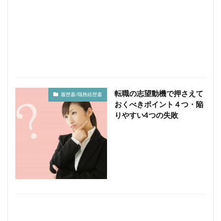
学生
失敗原因
失敗しない方法
失敗しない
失敗
在宅
国内
可能か？
収入
即戦力
医者
医療機関
医師
副業
ポテンシャル
働きながら
住民税
仕事始める方法
仕事内容
仕事
人妻
主婦
中途採用
不要
上位ランク
転職の志望動機で押さえて
ライブチャット
メールレディ
メリット
履歴書/職務経歴書
おくべきポイント４つ・陥
マイナンバー
面接準備
りやすい4つの失敗
検索