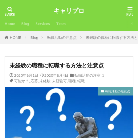
キャリプロ
タグ
Home
Blog
Services
Team
2018年
未経験可
確定申告不要
確定申告
HOME
Blog
転職活動の注意点
未経験の職種に転職する方法と
看護師
病院
男性人気
申告必要⁈
環境
準備
海外サイト
活用方法
注意点
比較
業界大手チャットサイト
未経験
稼ぎ方
最適
未経験の職種に転職する方法と注意点
時期
昼間稼ぐ
新人でも稼げるチャットサイト
2020年8月1日
2020年8月4日
転職活動の注意点
採用担当
採用
所得税
成功させる
成功
可能か？
,
応募
,
未経験
,
未経験可
,
職種
,
転職
応募
志望理由
志望動機
年齢
稼ぎ
転職活動の注意点
稼ぐ
履歴書
転職エージェントとは？
面接対策
面接官
面接
限界
違い
通勤
退職時期
退職後
転職目的
転職理由
転職活動
転職条件
転職サイト
転職エージェント
稼ぐ工夫
転職
試験