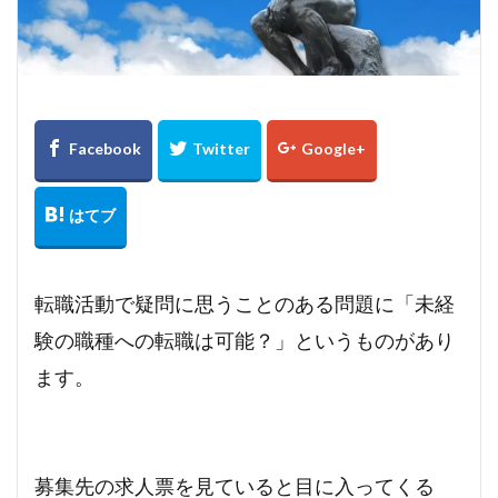
見るポイント
薬剤師
若手世代
若手
自己紹介
職種
経験者
経験
管理職
稼げるチャットサイト
稼げる
稼ぐ方法
市場
対処法
20代
コミュニケーション
デメリット
チャットレディとは？
チャットレディとは
チャットレディ 稼げる
チャットレディ 稼ぐコツ
チャットレディ 稼ぐ
チャットレディ 注意点
チャットレディ 副業 ばれる
チャットレディ メリット
チャットレディ トーク
転職活動で疑問に思うことのある問題に「未経
チャットレディ
タイミング
タイプ
コツ
験の職種への転職は可能？」というものがあり
パート
コスプレ
キャリアコンサルタント
ます。
アルバイト
アダルト
アイテム
ばれる
おすすめサイト
おすすめエージェント
おすすめ
FANZA
DMM
35歳限界説
35歳
ノンアダルト
ポイント
安全にアダルト
動向
募集先の求人票を見ていると目に入ってくる