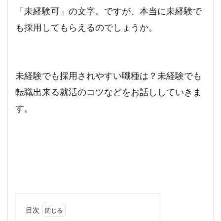
学生
失敗原因
失敗しない方法
失敗しない
「未経験可」の文字。ですが、本当に未経験で
失敗
在宅
国内
可能か？
収入
も採用してもらえるのでしょうか。
即戦力
医者
医療機関
医師
副業
ポテンシャル
働きながら
住民税
仕事始める方法
仕事内容
仕事
人妻
未経験でも採用されやすい職種は？未経験でも
主婦
中途採用
不要
上位ランク
転職出来る就活のコツなどをお話ししていきま
ライブチャット
メールレディ
メリット
す。
マイナンバー
面接準備
検索
目次