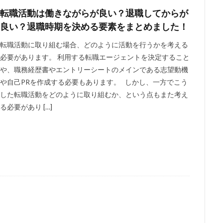
関
医師
副業
ポテンシャル
働きながら
住民税
仕
転職活動は働きながらが良い？退職してからが
事
人妻
主婦
中途採用
不要
上位ランク
ライブチ
良い？退職時期を決める要素をまとめました！
メリット
マイナンバー
面接準備
転職活動に取り組む場合、どのように活動を行うかを考える
必要があります。 利用する転職エージェントを決定すること
検索
や、職務経歴書やエントリーシートのメインである志望動機
や自己PRを作成する必要もあります。 しかし、一方でこう
した転職活動をどのように取り組むか、という点もまた考え
る必要があり […]