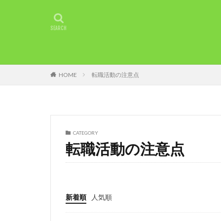
2018年
未経
環境
準備
稼ぎ方
最適
成功させる
転職エージェント
HOME
転職活動の注意点
退職後
転職
稼ぐ工夫
転
経験者
経験
20代
コミュ
CATEGORY
チャットレディ 
転職活動の注意点
チャットレディ 
タイミング
アダルト
ア
新着順
人気順
DMM
35歳
失敗原因
失