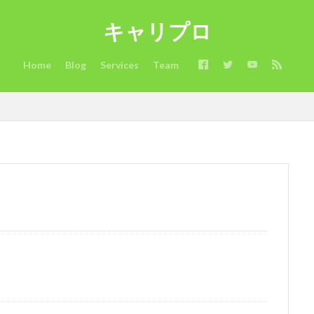
験可
確定申告不要
確定申告
看護師
病院
男性人気
キャリプロ
海外サイト
活用方法
注意点
比較
業界大手チャットサイ
時期
昼間稼ぐ
新人でも稼げるチャットサイト
採用担当
Home
Blog
Services
Team
成功
応募
志望理由
志望動機
年齢
稼ぎ
稼ぐ
とは？
面接対策
面接官
面接
限界
違い
通勤
目的
転職理由
転職活動
転職条件
転職サイト
転職エー
職
試験
見るポイント
薬剤師
若手世代
若手
自己
管理職
稼げるチャットサイト
稼げる
稼ぐ方法
市場
ニケーション
デメリット
チャットレディとは？
チャットレディ
稼げる
チャットレディ 稼ぐコツ
チャットレディ 稼ぐ
チャット
副業 ばれる
チャットレディ メリット
チャットレディ トーク
タイプ
コツ
パート
コスプレ
キャリアコンサルタント
イテム
ばれる
おすすめサイト
おすすめエージェント
おすす
限界説
35歳
ノンアダルト
ポイント
安全にアダルト
動
敗しない方法
失敗しない
失敗
在宅
国内
可能か？