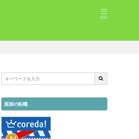
申告必要⁈
ト
未経験
採用
所得税
履歴書
退職時期
ジェント
紹介
職種
対処法
とは
レディ 注意点
チャットレディ
医師の転職
アルバイト
め
FANZA
向
学生
収入
即戦力