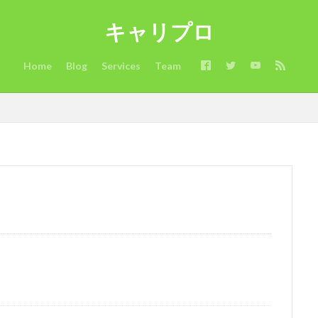
験可
確定申告不要
確定申告
看護師
病院
男性人気
キャリプロ
海外サイト
活用方法
注意点
比較
業界大手チャットサイ
時期
昼間稼ぐ
新人でも稼げるチャットサイト
採用担当
Home
Blog
Services
Team
成功
応募
志望理由
志望動機
年齢
稼ぎ
稼ぐ
とは？
面接対策
面接官
面接
限界
違い
通勤
目的
転職理由
転職活動
転職条件
転職サイト
転職エー
職
試験
見るポイント
薬剤師
若手世代
若手
自己
管理職
稼げるチャットサイト
稼げる
稼ぐ方法
市場
ニケーション
デメリット
チャットレディとは？
チャットレディ
稼げる
チャットレディ 稼ぐコツ
チャットレディ 稼ぐ
チャット
副業 ばれる
チャットレディ メリット
チャットレディ トーク
タイプ
コツ
パート
コスプレ
キャリアコンサルタント
イテム
ばれる
おすすめサイト
おすすめエージェント
おすす
限界説
35歳
ノンアダルト
ポイント
安全にアダルト
動
敗しない方法
失敗しない
失敗
在宅
国内
可能か？