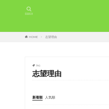
2018年
未経
環境
準備
稼ぎ方
最適
成功させる
転職エージェント
HOME
志望理由
退職後
転職
稼ぐ工夫
転
経験者
経験
20代
コミュ
TAG
チャットレディ 
志望理由
チャットレディ 
タイミング
アダルト
ア
新着順
人気順
DMM
35歳
失敗原因
失