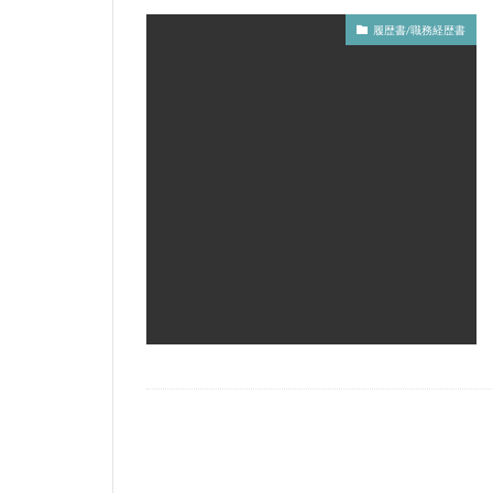
医者
医療機
履歴書/職務経歴書
仕事内容
仕
メールレディ