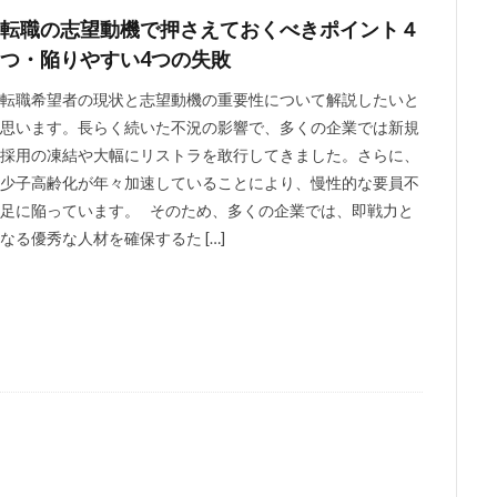
関
医師
副業
ポテンシャル
働きながら
住民税
仕
転職の志望動機で押さえておくべきポイント４
事
人妻
主婦
中途採用
不要
上位ランク
ライブチ
つ・陥りやすい4つの失敗
メリット
マイナンバー
面接準備
転職希望者の現状と志望動機の重要性について解説したいと
思います。長らく続いた不況の影響で、多くの企業では新規
検索
採用の凍結や大幅にリストラを敢行してきました。さらに、
少子高齢化が年々加速していることにより、慢性的な要員不
足に陥っています。 そのため、多くの企業では、即戦力と
なる優秀な人材を確保するた […]