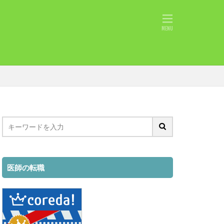
申告必要⁈
ト
未経験
採用
所得税
履歴書
退職時期
ジェント
紹介
職種
対処法
とは
レディ 注意点
チャットレディ
医師の転職
アルバイト
め
FANZA
向
学生
収入
即戦力