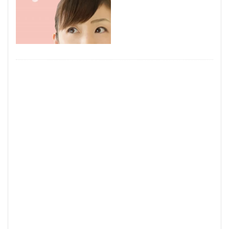
見るポイント
薬剤師
若手世代
若手
自己紹介
職種
経験者
経験
管理職
稼げるチャットサイト
稼げる
稼ぐ方法
市場
対処法
20代
コミュニケーション
デメリット
チャットレディとは？
チャットレディとは
チャットレディ 稼げる
チャットレディ 稼ぐコツ
チャットレディ 稼ぐ
チャットレディ 注意点
チャットレディ 副業 ばれる
チャットレディ メリット
チャットレディ トーク
チャットレディ
タイミング
タイプ
コツ
パート
コスプレ
キャリアコンサルタント
アルバイト
アダルト
アイテム
ばれる
おすすめサイト
おすすめエージェント
おすすめ
FANZA
DMM
35歳限界説
35歳
ノンアダルト
ポイント
安全にアダルト
動向