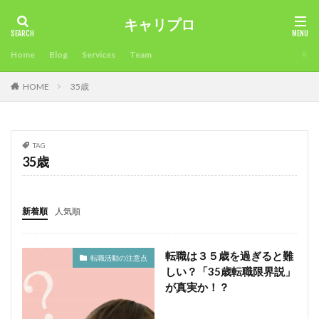
キャリプロ
タグ
Home
Blog
Services
Team
2018年
未経験可
確定申告不要
確定申告
HOME
35歳
看護師
病院
男性人気
申告必要⁈
環境
準備
海外サイト
活用方法
注意点
比較
業界大手チャットサイト
未経験
稼ぎ方
最適
TAG
時期
昼間稼ぐ
新人でも稼げるチャットサイト
35歳
採用担当
採用
所得税
成功させる
成功
応募
志望理由
志望動機
年齢
稼ぎ
新着順
人気順
稼ぐ
履歴書
転職エージェントとは？
面接対策
面接官
面接
限界
違い
転職は３５歳を過ぎると難
転職活動の注意点
通勤
退職時期
退職後
転職目的
しい？「35歳転職限界説」
転職理由
転職活動
転職条件
転職サイト
が真実か！？
転職エージェント
稼ぐ工夫
転職
試験