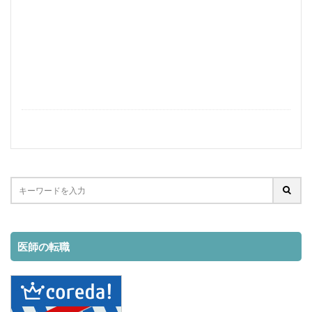
学生
失敗原因
失敗しない方法
失敗しない
失敗
在宅
国内
可能か？
収入
即戦力
医者
医療機関
医師
副業
ポテンシャル
働きながら
住民税
仕事始める方法
仕事内容
仕事
人妻
主婦
中途採用
不要
上位ランク
ライブチャット
メールレディ
メリット
マイナンバー
面接準備
検索
医師の転職