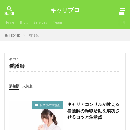
キャリプロ
タグ
Home
Blog
Services
Team
2018年
未経験可
確定申告不要
確定申告
HOME
看護師
看護師
病院
男性人気
申告必要⁈
環境
準備
海外サイト
活用方法
注意点
比較
業界大手チャットサイト
未経験
稼ぎ方
最適
TAG
時期
昼間稼ぐ
新人でも稼げるチャットサイト
看護師
採用担当
採用
所得税
成功させる
成功
応募
志望理由
志望動機
年齢
稼ぎ
新着順
人気順
稼ぐ
履歴書
転職エージェントとは？
面接対策
面接官
面接
限界
違い
キャリアコンサルが教える
職業別の注意点
通勤
退職時期
退職後
転職目的
看護師の転職活動を成功さ
転職理由
転職活動
転職条件
転職サイト
せるコツと注意点
転職エージェント
稼ぐ工夫
転職
試験