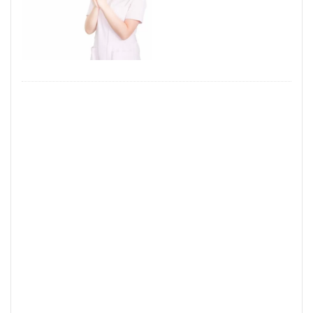
見るポイント
薬剤師
若手世代
若手
自己紹介
職種
経験者
経験
管理職
稼げるチャットサイト
稼げる
稼ぐ方法
市場
対処法
20代
コミュニケーション
デメリット
チャットレディとは？
チャットレディとは
チャットレディ 稼げる
チャットレディ 稼ぐコツ
チャットレディ 稼ぐ
チャットレディ 注意点
チャットレディ 副業 ばれる
チャットレディ メリット
チャットレディ トーク
チャットレディ
タイミング
タイプ
コツ
パート
コスプレ
キャリアコンサルタント
アルバイト
アダルト
アイテム
ばれる
おすすめサイト
おすすめエージェント
おすすめ
FANZA
DMM
35歳限界説
35歳
ノンアダルト
ポイント
安全にアダルト
動向