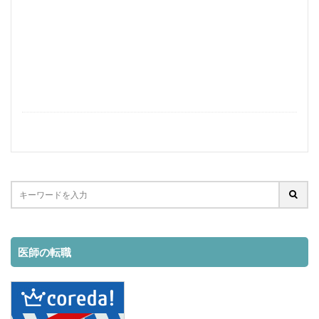
学生
失敗原因
失敗しない方法
失敗しない
失敗
在宅
国内
可能か？
収入
即戦力
医者
医療機関
医師
副業
ポテンシャル
働きながら
住民税
仕事始める方法
仕事内容
仕事
人妻
主婦
中途採用
不要
上位ランク
ライブチャット
メールレディ
メリット
マイナンバー
面接準備
検索
医師の転職