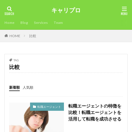
キャリプロ
タグ
Home
Blog
Services
Team
2018年
未経験可
確定申告不要
確定申告
HOME
比較
看護師
病院
男性人気
申告必要⁈
環境
準備
海外サイト
活用方法
注意点
比較
業界大手チャットサイト
未経験
稼ぎ方
最適
TAG
時期
昼間稼ぐ
新人でも稼げるチャットサイト
比較
採用担当
採用
所得税
成功させる
成功
応募
志望理由
志望動機
年齢
稼ぎ
新着順
人気順
稼ぐ
履歴書
転職エージェントとは？
面接対策
面接官
面接
限界
違い
転職エージェントの特徴を
転職エージェント
通勤
退職時期
退職後
転職目的
比較！転職エージェントを
転職理由
転職活動
転職条件
転職サイト
活用して転職を成功させる
転職エージェント
稼ぐ工夫
転職
試験