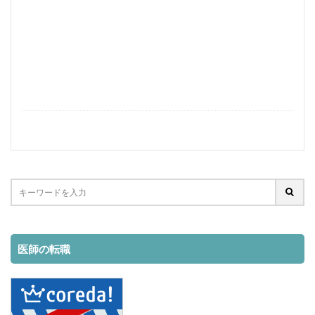
学生
失敗原因
失敗しない方法
失敗しない
失敗
在宅
国内
可能か？
収入
即戦力
医者
医療機関
医師
副業
ポテンシャル
働きながら
住民税
仕事始める方法
仕事内容
仕事
人妻
主婦
中途採用
不要
上位ランク
ライブチャット
メールレディ
メリット
マイナンバー
面接準備
検索
医師の転職