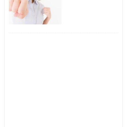
見るポイント
薬剤師
若手世代
若手
自己紹介
職種
経験者
経験
管理職
稼げるチャットサイト
稼げる
稼ぐ方法
市場
対処法
20代
コミュニケーション
デメリット
チャットレディとは？
チャットレディとは
チャットレディ 稼げる
チャットレディ 稼ぐコツ
チャットレディ 稼ぐ
チャットレディ 注意点
チャットレディ 副業 ばれる
チャットレディ メリット
チャットレディ トーク
チャットレディ
タイミング
タイプ
コツ
パート
コスプレ
キャリアコンサルタント
アルバイト
アダルト
アイテム
ばれる
おすすめサイト
おすすめエージェント
おすすめ
FANZA
DMM
35歳限界説
35歳
ノンアダルト
ポイント
安全にアダルト
動向