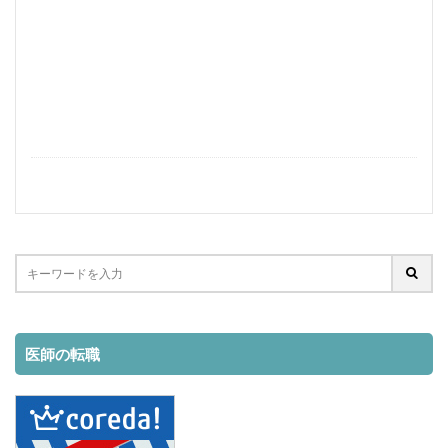
学生
失敗原因
失敗しない方法
失敗しない
失敗
在宅
国内
可能か？
収入
即戦力
医者
医療機関
医師
副業
ポテンシャル
働きながら
住民税
仕事始める方法
仕事内容
仕事
人妻
主婦
中途採用
不要
上位ランク
ライブチャット
メールレディ
メリット
マイナンバー
面接準備
検索
医師の転職