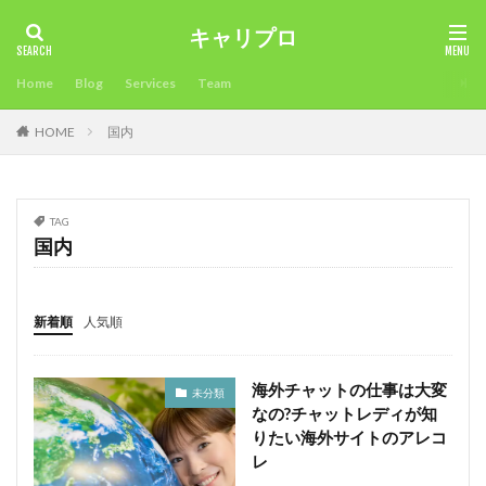
キャリプロ
タグ
Home
Blog
Services
Team
2018年
未経験可
確定申告不要
確定申告
HOME
国内
看護師
病院
男性人気
申告必要⁈
環境
準備
海外サイト
活用方法
注意点
比較
業界大手チャットサイト
未経験
稼ぎ方
最適
TAG
時期
昼間稼ぐ
新人でも稼げるチャットサイト
国内
採用担当
採用
所得税
成功させる
成功
応募
志望理由
志望動機
年齢
稼ぎ
新着順
人気順
稼ぐ
履歴書
転職エージェントとは？
面接対策
面接官
面接
限界
違い
海外チャットの仕事は大変
未分類
通勤
退職時期
退職後
転職目的
なの?チャットレディが知
転職理由
転職活動
転職条件
転職サイト
りたい海外サイトのアレコ
レ
転職エージェント
稼ぐ工夫
転職
試験