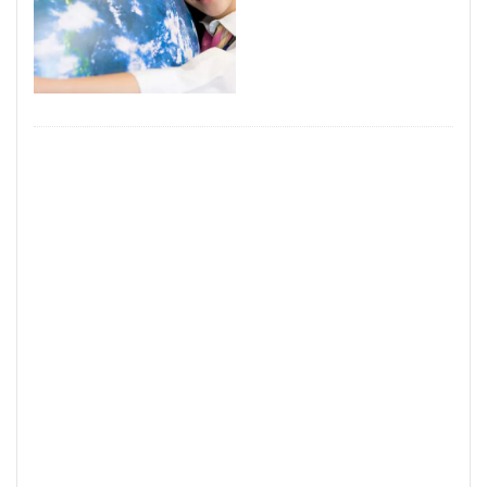
見るポイント
薬剤師
若手世代
若手
自己紹介
職種
経験者
経験
管理職
稼げるチャットサイト
稼げる
稼ぐ方法
市場
対処法
20代
コミュニケーション
デメリット
チャットレディとは？
チャットレディとは
チャットレディ 稼げる
チャットレディ 稼ぐコツ
チャットレディ 稼ぐ
チャットレディ 注意点
チャットレディ 副業 ばれる
チャットレディ メリット
チャットレディ トーク
チャットレディ
タイミング
タイプ
コツ
パート
コスプレ
キャリアコンサルタント
アルバイト
アダルト
アイテム
ばれる
おすすめサイト
おすすめエージェント
おすすめ
FANZA
DMM
35歳限界説
35歳
ノンアダルト
ポイント
安全にアダルト
動向