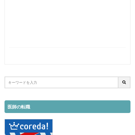
学生
失敗原因
失敗しない方法
失敗しない
失敗
在宅
国内
可能か？
収入
即戦力
医者
医療機関
医師
副業
ポテンシャル
働きながら
住民税
仕事始める方法
仕事内容
仕事
人妻
主婦
中途採用
不要
上位ランク
ライブチャット
メールレディ
メリット
マイナンバー
面接準備
検索
医師の転職