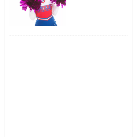
見るポイント
薬剤師
若手世代
若手
自己紹介
職種
経験者
経験
管理職
稼げるチャットサイト
稼げる
稼ぐ方法
市場
対処法
20代
コミュニケーション
デメリット
チャットレディとは？
チャットレディとは
チャットレディ 稼げる
チャットレディ 稼ぐコツ
チャットレディ 稼ぐ
チャットレディ 注意点
チャットレディ 副業 ばれる
チャットレディ メリット
チャットレディ トーク
チャットレディ
タイミング
タイプ
コツ
パート
コスプレ
キャリアコンサルタント
アルバイト
アダルト
アイテム
ばれる
おすすめサイト
おすすめエージェント
おすすめ
FANZA
DMM
35歳限界説
35歳
ノンアダルト
ポイント
安全にアダルト
動向