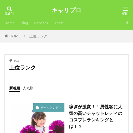
キャリプロ
タグ
Home
Blog
Services
Team
2018年
未経験可
確定申告不要
確定申告
HOME
上位ランク
看護師
病院
男性人気
申告必要⁈
環境
準備
海外サイト
活用方法
注意点
比較
業界大手チャットサイト
未経験
稼ぎ方
最適
TAG
時期
昼間稼ぐ
新人でも稼げるチャットサイト
上位ランク
採用担当
採用
所得税
成功させる
成功
応募
志望理由
志望動機
年齢
稼ぎ
新着順
人気順
稼ぐ
履歴書
転職エージェントとは？
面接対策
面接官
面接
限界
違い
稼ぎが激変！！男性客に人
チャットレディ
通勤
退職時期
退職後
転職目的
気の高いチャットレディの
転職理由
転職活動
転職条件
転職サイト
コスプレランキングと
は！？
転職エージェント
稼ぐ工夫
転職
試験